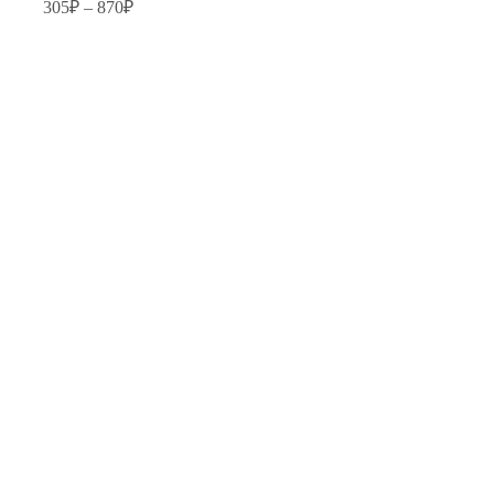
Диапазон
305
₽
–
870
₽
вариаций.
цен:
Опции
305₽
можно
–
выбрать
870₽
на
странице
товара.