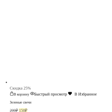
Cкидка 25%
Быстрый просмотр
В Избранное
В корзину
Зеленые свечи
Первоначальная
Текущая
200
₽
150
₽