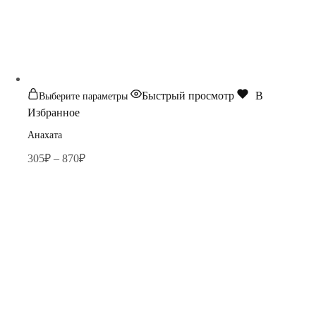
Этот
Быстрый просмотр
В
Выберите параметры
товар
Избранное
имеет
Анахата
несколько
Диапазон
305
₽
–
870
₽
вариаций.
цен:
Опции
305₽
можно
–
выбрать
870₽
на
странице
товара.