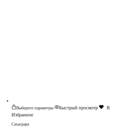
Этот
Быстрый просмотр
В
Выберите параметры
товар
Избранное
имеет
Сахасрара
несколько