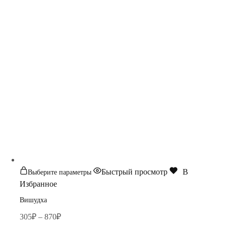
Этот
Быстрый просмотр
В
Выберите параметры
товар
Избранное
имеет
Вишудха
несколько
Диапазон
305
₽
–
870
₽
вариаций.