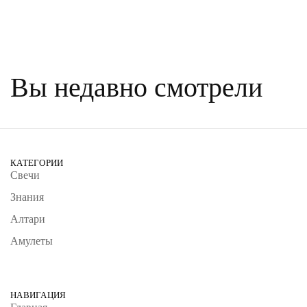
цен:
Опции
305₽
можно
–
выбрать
870₽
на
странице
Вы недавно смотрели
товара.
КАТЕГОРИИ
Свечи
Знания
Алтари
Амулеты
НАВИГАЦИЯ