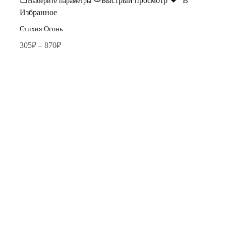
Быстрый просмотр
В
Выберите параметры
товар
Избранное
имеет
Стихия Огонь
несколько
Диапазон
305
₽
–
870
₽
вариаций.
цен:
Опции
305₽
можно
–
выбрать
870₽
на
странице
товара.