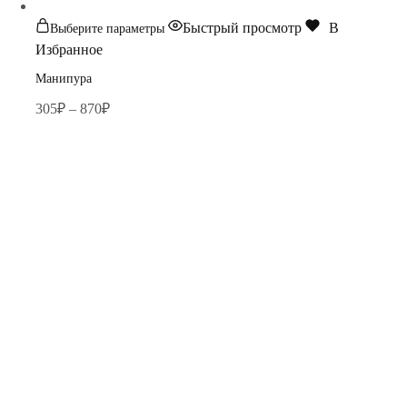
Этот
Быстрый просмотр
В
Выберите параметры
товар
Избранное
имеет
Манипура
несколько
Диапазон
305
₽
–
870
₽
вариаций.
цен:
Опции
305₽
можно
–
выбрать
870₽
на
странице
товара.