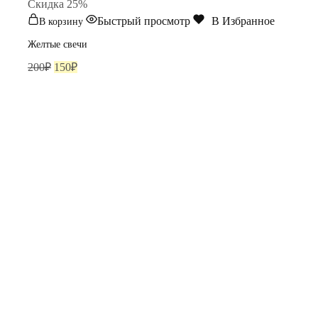
Cкидка 25%
Быстрый просмотр
В Избранное
В корзину
Желтые свечи
Первоначальная
Текущая
200
₽
150
₽
цена
цена:
составляла
150₽.
200₽.