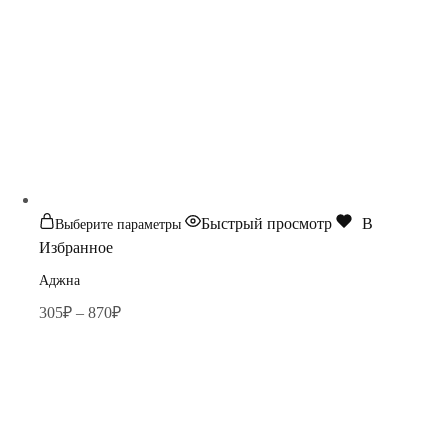
Этот
Быстрый просмотр
В
Выберите параметры
товар
Избранное
имеет
Аджна
несколько
Диапазон
305
₽
–
870
₽
вариаций.
цен:
Опции
305₽
можно
–
выбрать
870₽
на
странице