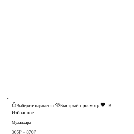
Этот
Быстрый просмотр
В
Выберите параметры
товар
Избранное
имеет
Муладхара
несколько
Диапазон
305
₽
–
870
₽
вариаций.