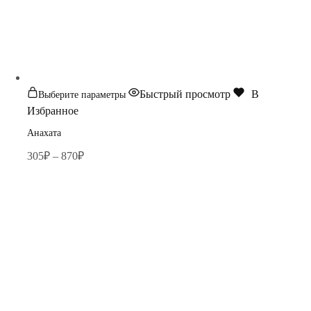
Этот
Быстрый просмотр
В
Выберите параметры
товар
Избранное
имеет
Анахата
несколько
Диапазон
305
₽
–
870
₽
вариаций.
цен:
Опции
305₽
можно
–
выбрать
870₽
на
странице
товара.