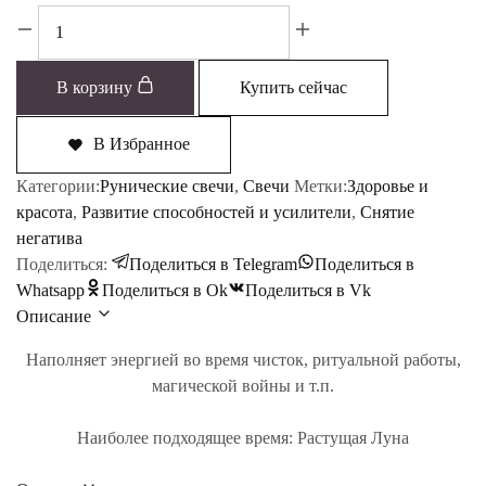
Количество
товара
Эликсир
В корзину
Купить сейчас
силы
В Избранное
Категории:
Рунические свечи
,
Свечи
Метки:
Здоровье и
красота
,
Развитие способностей и усилители
,
Снятие
негатива
Поделиться:
Поделиться в Telegram
Поделиться в
Whatsapp
Поделиться в Ok
Поделиться в Vk
Описание
Наполняет энергией во время чисток, ритуальной работы,
магической войны и т.п.
Наиболее подходящее время:
Растущая Луна