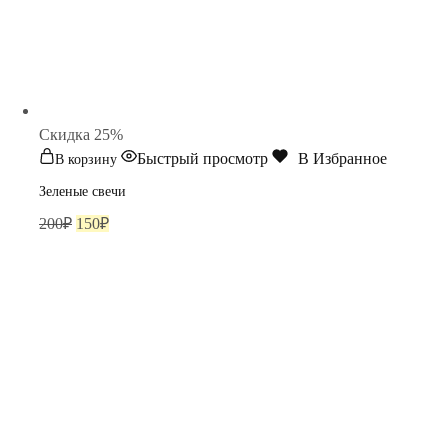
Cкидка 25%
Быстрый просмотр
В Избранное
В корзину
Зеленые свечи
Первоначальная
Текущая
200
₽
150
₽
цена
цена:
составляла
150₽.
200₽.